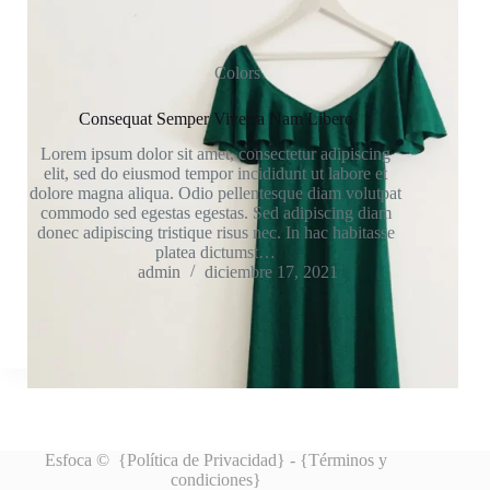
Colors
Consequat Semper Viverra Nam Libero
Lorem ipsum dolor sit amet, consectetur adipiscing
elit, sed do eiusmod tempor incididunt ut labore et
dolore magna aliqua. Odio pellentesque diam volutpat
commodo sed egestas egestas. Sed adipiscing diam
donec adipiscing tristique risus nec. In hac habitasse
platea dictumst…
admin
diciembre 17, 2021
Esfoca © {
Política de Privacidad
} - {
Términos y
condiciones
}