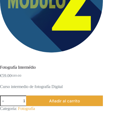
Fotografía Intermédio
€
59.00
€
89.00
El
El
precio
precio
Curso intermedio de fotografía Digital
original
actual
era:
es:
€89.00.
€59.00.
Fotografía
Añadir al carrito
Intermédio
cantidad
Categoría:
Fotografía