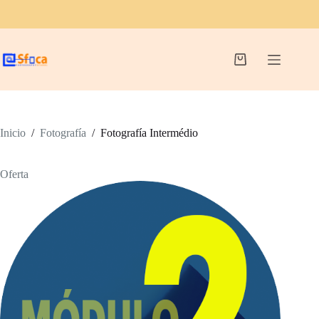
Saltar
al
contenido
Carro
de
compra
Inicio
/
Fotografía
/
Fotografía Intermédio
Oferta